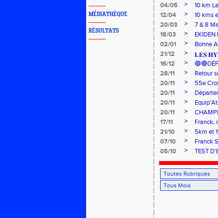
>
04/05
10 km L
>
MÉDIATHÈQUE
12/04
10 kms 
>
20/03
7 & 8 M
RÉSULTATS
>
18/03
EKIDEN 
>
02/01
Bonne 
>
21/12
𝐋𝐄𝐒 𝐇𝐘
>
16/12
🔵🔴DÉ
>
28/11
Retour s
>
20/11
55e Cro
>
20/11
Départe
>
20/11
Equip'A
>
20/11
CHAMPI
>
17/11
Franck, 
>
21/10
5km et 
>
07/10
Franck S
>
05/10
TEST D