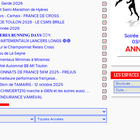
a Garde 2026
et Semi-Marathon de Hyères
ars - Carhaix - FRANCE DE CROSS
DE TOULON 2026 - LE CSMS BRILLE
Année 2026
𝐄𝐑𝐄𝐒 𝐑𝐔𝐍𝐍𝐈𝐍𝐆 𝐃𝐀𝐘𝐒 🏃‍♀️🏃
Soirée
PARTEMENTAUX LANCERS LONGS 🔵🔴
03/
ur le Championnat Relais Cross
ANN
ss de La Seyne
------------------
mentaux Minimes à Miramas
thlé Automnal BE-MI Toulon
ONNATS DE FRANCE 5KM 2025 - FREJUS
LES ESPACES
meilleure performance française...
10km de TAMARIS - 12 octobre 2025
CHWOERTZIG marche à GIEN et les autres aussi.....
'ENDURANCE VAMEVAL