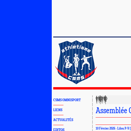
CSMS OMNISPORT
Assemblée G
LIENS
ACTUALITÉS
10 Février 2026 - Lilou P-
EDITOS