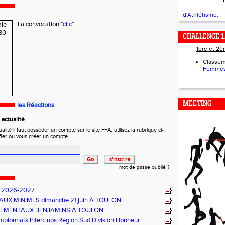
d'Athlétisme.
La convocation
"clic"
CHALLENGE 1
1ere et 2
Classe
Femmes
MEETING
les Réactions
actualité
ité il faut posséder un compte sur le site FFA, utilisez la rubrique ci-
fier ou vous créer un compte.
|
mot de passe oublié ?
 2026-2027
UX MINIMES dimanche 21 juin À TOULON
EMENTAUX BENJAMINS À TOULON
pionnats Interclubs Région Sud Division Honneur