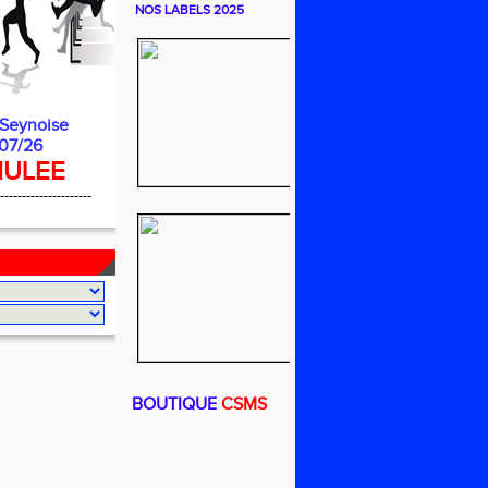
NOS LABELS 2025
 Seynoise
07/26
ULEE
---------------------
BOUTIQUE
CSMS