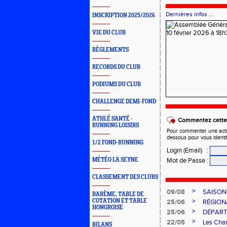
Dernières infos ...
INSCRIPTION 2025/2026
VIE DU CLUB
RÈGLEMENTS
RECORDS DU CLUB
PODIUMS DU CLUB
CHALLENGE DEMI-FOND
ATHLÉ SANTÉ -
Commentez cette 
RUNNING LOISIRS
Pour commenter une actual
dessous pour vous identi
1/2 FOND-RUNNING
Login (Email)
:
MÉTÉO LA SEYNE
Mot de Passe
:
CLASSEMENT DES CLUBS
>
09/08
SAISON
BARÈME, TABLE DE
>
COTATION ET TABLE
25/06
RÉGIONA
HONGROISE
>
25/06
DÉPART
>
22/05
Les Cham
BILANS