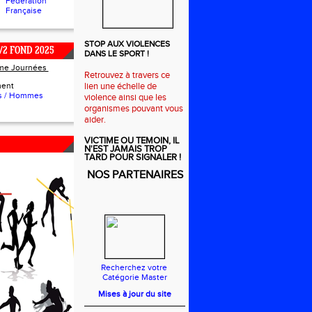
Fédération
Française
STOP AUX VIOLENCES
/2 FOND 2025
DANS LE SPORT !
ème Journées
Retrouvez à travers ce
ment
lien une échelle de
 / Hommes
violence ainsi que les
organismes pouvant vous
aider.
VICTIME OU TEMOIN, IL
N'EST JAMAIS TROP
TARD POUR SIGNALER !
NOS PARTENAIRES
Recherchez votre
Catégorie Master
Mises à jour du site