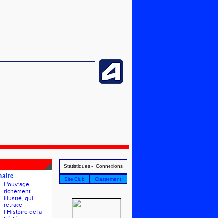
Statistiques - Connexions
naire
Site Club
Classement
L'ouvrage
richement
illustré, qui
retrace
l’Histoire de la