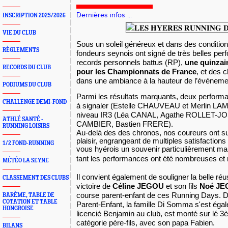
Dernières infos ...
INSCRIPTION 2025/2026
VIE DU CLUB
Sous un soleil généreux et dans des condition
RÈGLEMENTS
fondeurs seynois ont signé de très belles pe
records personnels battus (RP),
une quinzain
RECORDS DU CLUB
pour les Championnats de France
, et des c
dans une ambiance à la hauteur de l’événeme
PODIUMS DU CLUB
Parmi les résultats marquants, deux perform
CHALLENGE DEMI-FOND
à signaler (
Estelle CHAUVEAU
et
Merlin LA
niveau IR3 (
Léa CANAL
,
Agathe ROLLET-J
ATHLÉ SANTÉ -
CAMBIER
,
Bastien FRERE
).
RUNNING LOISIRS
Au-delà des des chronos, nos coureurs ont s
plaisir, engrangeant de multiples satisfactions
1/2 FOND-RUNNING
vous hyérois un souvenir particulièrement ma
tant les performances ont été nombreuses et
MÉTÉO LA SEYNE
Il convient également de souligner la belle réus
CLASSEMENT DES CLUBS
victoire de
Céline JEGOU
et son fils
Noé J
course parent-enfant de ces Running Days.
BARÈME, TABLE DE
COTATION ET TABLE
Parent-Enfant, la famille Di Somma s'est égale
HONGROISE
licencié Benjamin au club, est monté sur lé 
catégorie père-fils, avec son papa Fabien.
BILANS