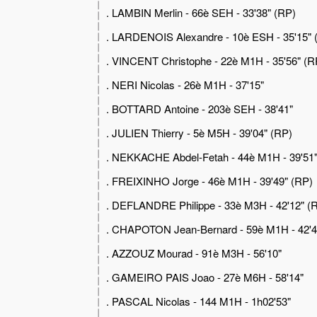
. LAMBIN Merlin - 66è SEH - 33'38" (RP)
. LARDENOIS Alexandre - 10è ESH - 35'15" 
. VINCENT Christophe - 22è M1H - 35'56" (R
. NERI Nicolas - 26è M1H - 37'15"
. BOTTARD Antoine - 203è SEH - 38'41"
. JULIEN Thierry - 5è M5H - 39'04" (RP)
. NEKKACHE Abdel-Fetah - 44è M1H - 39'51
. FREIXINHO Jorge - 46è M1H - 39'49" (RP)
. DEFLANDRE Philippe - 33è M3H - 42'12" (
. CHAPOTON Jean-Bernard - 59è M1H - 42'4
. AZZOUZ Mourad - 91è M3H - 56'10"
. GAMEIRO PAIS Joao - 27è M6H - 58'14"
. PASCAL Nicolas - 144 M1H - 1h02'53"