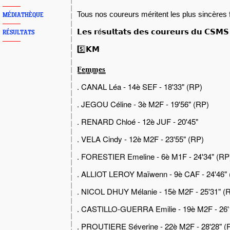
Tous nos coureurs méritent les plus sincères fé
MÉDIATHÈQUE
é
𝗟𝗲𝘀
𝗿
𝘀𝘂𝗹𝘁𝗮𝘁𝘀
𝗱𝗲𝘀
𝗰𝗼𝘂𝗿𝗲𝘂𝗿𝘀
𝗱𝘂
𝗖𝗦𝗠𝗦
RÉSULTATS
5️⃣𝗞𝗠
F̳e̳m̳m̳e̳s̳
. CANAL Léa - 14è SEF - 18'33" (RP)
. JEGOU Céline - 3è M2F - 19'56" (RP)
. RENARD Chloé - 12è JUF - 20'45"
. VELA Cindy - 12è M2F - 23'55" (RP)
. FORESTIER Emeline - 6è M1F - 24'34" (RP
. ALLIOT LEROY Maïwenn - 9è CAF - 24'46" 
. NICOL DHUY Mélanie - 15è M2F - 25'31" (
. CASTILLO-GUERRA Emilie - 19è M2F - 26'
. PROUTIERE Séverine - 22è M2F - 28'28" (