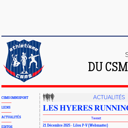
DU CSM
ACTUALITÉS
CSMS OMNISPORT
𝐋𝐄𝐒 𝐇𝐘𝐄𝐑𝐄𝐒 𝐑𝐔𝐍𝐍𝐈𝐍
LIENS
ACTUALITÉS
Tweet
21 Décembre 2025 - Lilou P-V (Webmaster)
EDITOS