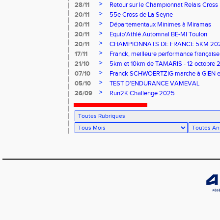
>
28/11
Retour sur le Championnat Relais Cross
>
20/11
55e Cross de La Seyne
>
20/11
Départementaux Minimes à Miramas
>
20/11
Equip'Athlé Automnal BE-MI Toulon
>
20/11
CHAMPIONNATS DE FRANCE 5KM 202
>
17/11
Franck, meilleure performance française.
>
21/10
5km et 10km de TAMARIS - 12 octobre 
>
07/10
Franck SCHWOERTZIG marche à GIEN et le
>
05/10
TEST D'ENDURANCE VAMEVAL
>
26/09
Run2K Challenge 2025