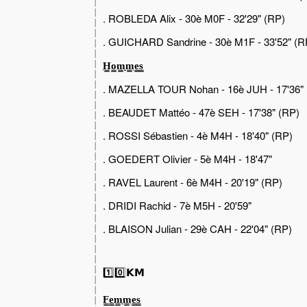
. ROBLEDA Alix - 30è M0F - 32'29" (RP)
. GUICHARD Sandrine - 30è M1F - 33'52" (R
H̳o̳m̳m̳e̳s̳
. MAZELLA TOUR Nohan - 16è JUH - 17'36"
. BEAUDET Mattéo - 47è SEH - 17'38" (RP)
. ROSSI Sébastien - 4è M4H - 18'40" (RP)
. GOEDERT Olivier - 5è M4H - 18'47"
. RAVEL Laurent - 6è M4H - 20'19" (RP)
. DRIDI Rachid - 7è M5H - 20'59"
. BLAISON Julian - 29è CAH - 22'04" (RP)
1️⃣0️⃣𝗞𝗠
F̳e̳m̳m̳e̳s̳