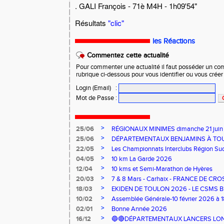
. GALI François - 71è M4H - 1h09'54"
Résultats
"clic"
les Réactions
Commentez cette actualité
Pour commenter une actualité il faut posséder un compt
rubrique ci-dessous pour vous identifier ou vous crée
Login (Email)
:
Mot de Passe
:
>
25/06
RÉGIONAUX MINIMES dimanche 21 jui
>
25/06
DÉPARTEMENTAUX BENJAMINS À TO
>
22/05
Les Championnats Interclubs Région Su
>
04/05
10 km La Garde 2026
>
12/04
10 kms et Semi-Marathon de Hyères
>
20/03
7 & 8 Mars - Carhaix - FRANCE DE CRO
>
18/03
EKIDEN DE TOULON 2026 - LE CSMS B
>
10/02
Assemblée Générale-10 février 2026 à 
>
02/01
Bonne Année 2026
>
16/12
🔵🔴DÉPARTEMENTAUX LANCERS LON