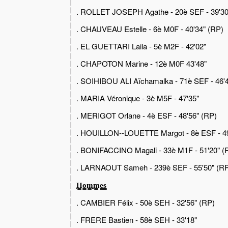
. ROLLET JOSEPH Agathe - 20è SEF - 39'30
. CHAUVEAU Estelle - 6è M0F - 40'34" (RP)
. EL GUETTARI Laila - 5è M2F - 42'02"
. CHAPOTON Marine - 12è M0F 43'48"
. SOIHIBOU ALI Aïchamalka - 71è SEF - 46'
. MARIA Véronique - 3è M5F - 47'35"
. MERIGOT Orlane - 4è ESF - 48'56" (RP)
. HOUILLON--LOUETTE Margot - 8è ESF - 49
. BONIFACCINO Magali - 33è M1F - 51'20" (
. LARNAOUT Sameh - 239è SEF - 55'50" (R
H̳o̳m̳m̳e̳s̳
. CAMBIER Félix - 50è SEH - 32'56" (RP)
. FRERE Bastien - 58è SEH - 33'18"