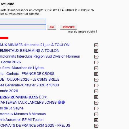
actualité
ité il faut posséder un compte sur le site FFA, utilisez la rubrique ci-
fier ou vous créer un compte.
|
mot de passe oublié ?
UX MINIMES dimanche 21 juin À TOULON
EMENTAUX BENJAMINS À TOULON
pionnats Interclubs Région Sud Division Honneur
a Garde 2026
et Semi-Marathon de Hyères
ars - Carhaix - FRANCE DE CROSS
DE TOULON 2026 - LE CSMS BRILLE
ée Générale-10 février 2026 à 18h30
Année 2026
𝐄𝐑𝐄𝐒 𝐑𝐔𝐍𝐍𝐈𝐍𝐆 𝐃𝐀𝐘𝐒 🏃‍♀️🏃
PARTEMENTAUX LANCERS LONGS 🔵🔴
ss de La Seyne
mentaux Minimes à Miramas
thlé Automnal BE-MI Toulon
ONNATS DE FRANCE 5KM 2025 - FREJUS