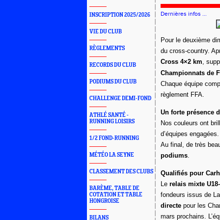
Dernières infos ...
INSCRIPTION 2025/2026
VIE DU CLUB
Pour le deuxième dim
RÈGLEMENTS
du cross-country. A
Cross 4×2 km
, sup
RECORDS DU CLUB
Championnats de F
PODIUMS DU CLUB
Chaque équipe comp
règlement FFA.
CHALLENGE DEMI-FOND
Un forte présence 
ATHLÉ SANTÉ -
RUNNING LOISIRS
Nos couleurs ont bri
d’équipes engagées.
1/2 FOND-RUNNING
Au final, de très bea
MÉTÉO LA SEYNE
podiums
.
CLASSEMENT DES CLUBS
Qualifiés pour Carh
Le
relais mixte U1
BARÈME, TABLE DE
fondeurs issus de L
COTATION ET TABLE
HONGROISE
directe
pour les Cha
mars prochains. L’é
BILANS