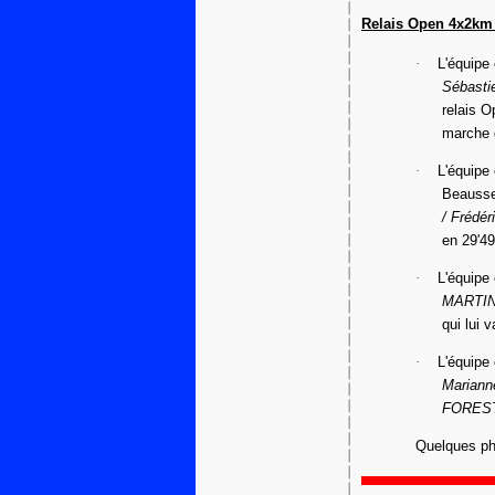
Relais Open 4x2km 
·
L'équip
Sébast
relais O
marche 
·
L'équip
Beauss
/ Frédé
en 29'49
·
L'équip
MARTIN
qui lui 
·
L'équipe
Mariann
FORES
Quelques pho