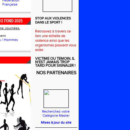
Fédération
Française
STOP AUX VIOLENCES
/2 FOND 2025
DANS LE SPORT !
ème Journées
Retrouvez à travers ce
ment
lien une échelle de
 / Hommes
violence ainsi que les
organismes pouvant vous
aider.
VICTIME OU TEMOIN, IL
N'EST JAMAIS TROP
TARD POUR SIGNALER !
NOS PARTENAIRES
Recherchez votre
Catégorie Master
Mises à jour du site