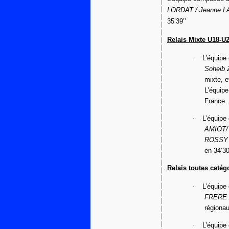
LORDAT / Jeanne 
35’39’’
Relais Mixte U18-U
·
L’équip
Soheib
mixte, e
L’équip
France.
·
L’équipe
AMIOT/
ROSSY
en 34’30
Relais toutes catég
·
L’équip
FRERE 
régionau
·
L’équip