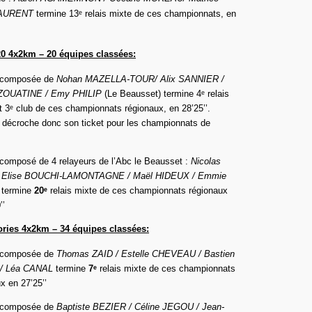
LAURENT
termine 13ᵉ relais mixte de ces championnats, en
20 4x2km – 20 équipes classées:
e composée de
Nohan MAZELLA-TOUR/ Alix SANNIER /
 ZOUATINE / Emy PHILIP
(Le Beausset) termine 4ᵉ relais
t 3ᵉ club de ces championnats régionaux, en 28’25’’.
e décroche donc son ticket pour les championnats de
 composé de 4 relayeurs de l’Abc le Beausset :
Nicolas
 Elise BOUCHI-LAMONTAGNE / Maël HIDEUX / Emmie
termine
20ᵉ
relais mixte de ces championnats régionaux
’’
ories 4x2km – 34 équipes classées:
e composée de
Thomas ZAID / Estelle CHEVEAU / Bastien
/ Léa CANAL
termine
7ᵉ
relais mixte de ces championnats
x en 27’25’’
e composée de
Baptiste BEZIER / Céline JEGOU / Jean-