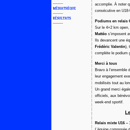
accomplie. À noter qu
MÉDIATHÈQUE
consécutive en U18-
RÉSULTATS
Podiums en relais 
Sur le 4×2 km open,
Mattéo
s’imposent a
Ils devancent une 
Frédéric Valentin
),
complète le podium 
Merci à tous
Bravo à l’ensemble de
leur engagement exe
mobilisés tout au lon
Un grand merci égal
officiels, aux bénévo
week-end sportif.
L
Relais mixte U16 – 
L’équipe composée 