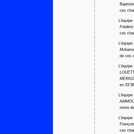
Baptis
ces cha
·
L’équip
Frédéri
ces cha
·
L’équip
Mohame
de ces 
·
L'équip
LOUETTE
MERIG
en 33’38
·
L’équip
AMMOUR
mixte d
·
L’équip
Françoi
ces cha