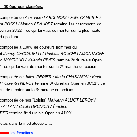
– 10 équipes classées:
e composée de
Alexandre LARDENOIS / Félix CAMBIER /
ien ROSSI / Matteo BEAUDET
termine
1er
et remporte ce
pen en 28’22’’, ce qui lui vaut de monter sur la plus haute
du podium.
e composée à 100% de coureurs hommes du
et
Jimmy CECCARELLI / Raphael BOUCHI LAMONTAGNE
ric MOYROUD / Valentin RIVES
termine
2ᵉ
du relais Open
", ce qui lui vaut de monter sur la 2ᵉ marche du podium
e composée de
Julien PERIER / Matis CHABANON / Kevin
 / Corentin NEVOT
termine
3ᵉ
du relais Open en 30’31’’, ce
vaut de monter sur la 3ᵉ marche du podium
 composée de nos “Loisirs”
Maïwenn ALLIOT LEROY /
e ALLAN / Cécile BRUNOIS / Émeline
TIER
termine
8ᵉ
du relais Open en 41’09’’
tos dans la médiatèque .......
les Réactions