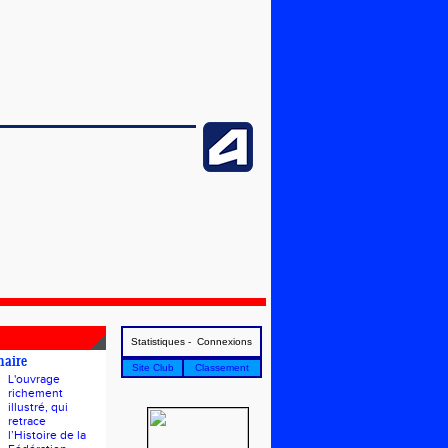
Statistiques - Connexions
naire
Site Club
Classement
L'ouvrage
richement
illustré, qui
retrace
l’Histoire de la