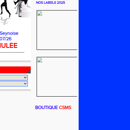
NOS LABELS 2025
 Seynoise
07/26
ULEE
---------------------
BOUTIQUE
CSMS