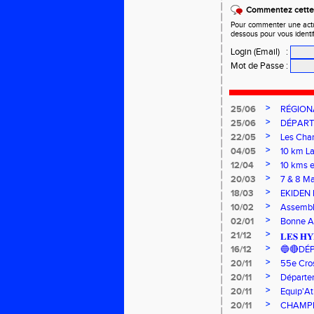
Commentez cette 
Pour commenter une actual
dessous pour vous identi
Login (Email)
:
Mot de Passe
:
>
25/06
RÉGIONA
>
25/06
DÉPART
>
22/05
Les Cham
>
04/05
10 km L
>
12/04
10 kms 
>
20/03
7 & 8 M
>
18/03
EKIDEN 
>
10/02
Assembl
>
02/01
Bonne 
>
21/12
𝐋𝐄𝐒 𝐇𝐘
>
16/12
🔵🔴DÉ
>
20/11
55e Cro
>
20/11
Départe
>
20/11
Equip'A
>
20/11
CHAMPI