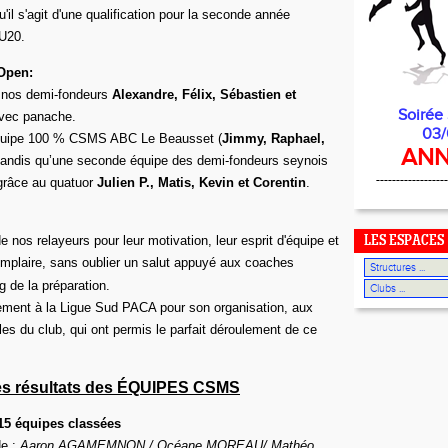
'il s'agit d'une qualification pour la seconde année
U20.
Open:
 nos demi-fondeurs
Alexandre, Félix, Sébastien et
Soirée
vec panache.
03/
équipe 100 % CSMS ABC Le Beausset (
Jimmy, Raphael,
ANN
 tandis qu’une seconde équipe des demi-fondeurs seynois
------------------
grâce au quatuor
Julien P., Matis, Kevin et Corentin
.
 nos relayeurs pour leur motivation, leur esprit d'équipe et
LES ESPACES
mplaire, sans oublier un salut appuyé aux coaches
g de la préparation.
ement à la Ligue Sud PACA pour son organisation, aux
les du club, qui ont permis le parfait déroulement de ce
es résultats des ÉQUIPES CSMS
15 équipes classées
de :
Aaron AGAMEMNON / Océane MOREAU/ Mathéo