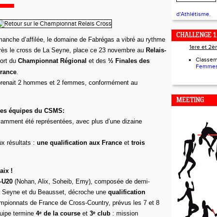
d'Athlétisme.
CHALLENGE 1
anche d’affilée, le domaine de Fabrégas a vibré au rythme
1ere et 2
près le cross de La Seyne, place ce 23 novembre au
Relais-
Classe
port du
Championnat Régional
et des
½ Finales des
Femmes
rance
.
renait 2 hommes et 2 femmes, conformément au
MEETING
des équipes du CSMS:
llamment été représentées, avec plus d’une dizaine
ux résultats :
une qualification aux France
et
trois
aix !
8–U20
(Nohan, Alix, Soheib, Emy), composée de demi-
a Seyne et du Beausset, décroche une
qualification
mpionnats de France de Cross-Country, prévus les 7 et 8
quipe termine
4ᵉ de la course
et
3ᵉ club
: mission