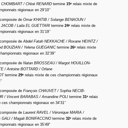
te CHOMBART / Chloé RENARD
termine
15ᵉ
relais mixte de
mpionnats régionaux en 29’10’’
e composée de
Omar KHATIB / Solange BENAOUN /
c JACOB / Laila EL GUETTARI
termine
24ᵉ
relais mixte de
mpionnats régionaux en 31’19’’
e composée de
Abdel Fatah NEKKACHE / Roxane HEINTZ /
d BOUZIAN / Yelena GUEGANIC
termine
26ᵉ
relais mixte
championnats régionaux en 32’39’’
e composée de
Natan BROSSEAU / Margot HOUILLON-
 / Antoine BOTTARD / Orlane
OT
termine
29ᵉ
relais mixte de ces championnats régionaux
’’
e composée de
François CHAUVET / Sophia NECIB-
 / Vincent BARABAS / Amandine POLI
termine
31ᵉ
relais
e ces championnats régionaux en 34’31’’
e composée de
Laurent RAVEL / Véronique MARIA /
s GALI / Magali BONIFACCINO
termine
32ᵉ
relais mixte de
mpionnats régionaux en 35’49"