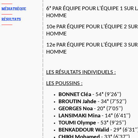
6ᵉ PAR ÉQUIPE POUR L'ÉQUIPE 1 SUR 
MÉDIATHÈQUE
HOMME
RÉSULTATS
10e PAR ÉQUIPE POUR L'ÉQUIPE 2 SUR
HOMME
12e PAR ÉQUIPE POUR L'ÉQUIPE 3 SUR
HOMME
LES RÉSULTATS INDIVIDUELS :
LES POUSSINS :
BONNET Cléa
- 54ᵉ (9'26'')
BROUTIN Jahde
- 34ᵉ (7'52'')
GEORGES Noa
- 20ᵉ (7'05'')
LANSIMAKI Mina
- 14ᵉ (6'41'')
TOUMI Olympe
- 53ᵉ (9'25'')
BENKADDOUR Walid
- 29ᵉ (6'31''
CHIKH Mohamed
- 33ᵉ (6'37'')