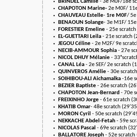
BRINDEL Camille
- 3e M0F/18e sc
CHAPOTON Marine-
2e M0F/ 11e 
CHAUVEAU Estelle
-
1re M0F
/ 5e
BENAOUN Solange
- 3e M1F/ 15e 
FORESTIER Emeline
- 25e scratch 
EL-GUETTARI Leila
- 21e scratch (
JEGOU Céline
- 2e M2F/ 9e scratch
NECIB-AMMOUR
Sophia
- 27e sc
NICOL DHUY Mélanie
- 33ᵉscratch
CANAL Léa
- 2e SEF/ 2e scratch (1
QUINVEROS Amélie
- 30e scratch
SOIHIBOU-ALI Aichamalka
-16e sc
BEZIER Baptiste
- 26e scratch (26'
CHAPOTON Jean-Bernard
- 70e s
FREIXINHO Jorge
- 61e scratch (3
KHATIB Omar
- 48e scratch (29'35'
MORON Cyril
- 50e scratch (29'49
NEKKACHE Abdel-Fetah
- 59e scr
NICOLAS Pascal
- 69e scratch (32'
BALLATORE Joseph
- 52e scratch 