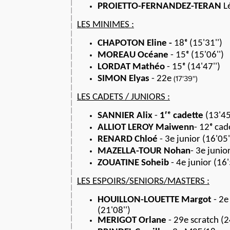
PROIETTO-FERNANDEZ-TERAN
Lé
LES MINIMES :
CHAPOTON Eline -
18ᵉ (15'31'')
MOREAU Océane
- 15ᵉ (15'06'')
LORDAT Mathéo
- 15ᵉ (14'47'')
SIMON Elyas
- 22e
(17'39'')
LES CADETS / JUNIORS :
SANNIER Alix
-
1ʳᵉ cadette
(13'45
ALLIOT LEROY Maiwenn
- 12ᵉ cad
RENARD Chloé
- 3e junior (16'05'
MAZELLA-TOUR Nohan
- 3e junior
ZOUATINE Soheib
- 4e junior (16'
LES ESPOIRS/SENIORS/MASTERS :
HOUILLON-LOUETTE Margot
- 2e
(21'08'')
MERIGOT Orlane
- 29e scratch (2