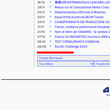
>
16/12
🔵🔴DÉPARTEMENTAUX LANCERS LON
>
28/11
Retour sur le Championnat Relais Cross
>
20/11
Départementaux Minimes à Miramas
>
20/11
Equip'Athlé Automnal BE-MI Toulon
>
20/11
CHAMPIONNATS DE FRANCE 5KM 202
>
17/11
Franck, meilleure performance française.
>
21/10
5km et 10km de TAMARIS - 12 octobre 
>
07/10
Franck SCHWOERTZIG marche à GIEN et le
>
05/10
TEST D'ENDURANCE VAMEVAL
>
26/09
Run2K Challenge 2025