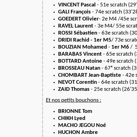
VINCENT Pascal
- 51e scratch (29'
GALI François
- 74e scratch (33'28
GOEDERT Olivier
- 2e M4 /45e scr
RAVEL Laurent
- 3e M4/ 55e scrat
ROSSI Sébastien
- 63e scratch (30
DRIDI Rachid
- 1er M5
/ 73e scrat
BOUZIAN Mohamed
-
1er M6
/ 5
BARABAS Vincent
- 65e scratch (
BOTTARD Antoine
- 49e scratch (
BROSSEAU Natan
- 67ᵉ scratch (3
CHOMBART Jean-Baptiste
- 42e s
NEVOT Corentin
- 64e scratch (31
ZAID Thomas
- 25e scratch (26'35
Et nos petits bouchons :
BRIONNE Tom
CHIKH Lyed
MACHO JEGOU Noé
HUCHON Ambre