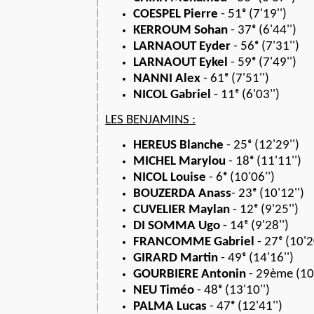
COESPEL Pierre
- 51ᵉ (7'19'')
KERROUM Sohan
- 37ᵉ (6'44'')
LARNAOUT Eyder
- 56ᵉ (7'31'')
LARNAOUT Eykel
- 59ᵉ (7'49'')
NANNI Alex
- 61ᵉ (7'51'')
NICOL Gabriel
- 11ᵉ (6'03'')
LES BENJAMINS :
HEREUS Blanche
- 25ᵉ (12'29'')
MICHEL Marylou
- 18ᵉ (11'11'')
NICOL Louise
- 6ᵉ (10'06'')
BOUZERDA Anass
- 23ᵉ (10'12'')
CUVELIER Maylan
- 12ᵉ (9'25'')
DI SOMMA Ugo
- 14ᵉ (9'28'')
FRANCOMME Gabriel
- 27ᵉ (10'2
GIRARD Martin
- 49ᵉ (14'16'')
GOURBIERE Antonin
- 29ème (10'
NEU Timéo
- 48ᵉ (13'10'')
PALMA Lucas
- 47ᵉ (12'41'')