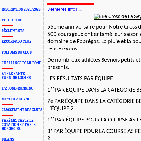
Dernières infos ...
INSCRIPTION 2025/2026
VIE DU CLUB
55ème anniversaire pour Notre Cross de
RÈGLEMENTS
500 courageux ont entamé leur saison d
domaine de Fabrégas. La pluie et la bou
RECORDS DU CLUB
rendez-vous.
PODIUMS DU CLUB
De nombreux athlètes Seynois petits et
CHALLENGE DEMI-FOND
présents.
ATHLÉ SANTÉ -
RUNNING LOISIRS
LES RÉSULTATS PAR ÉQUIPE :
1/2 FOND-RUNNING
1ᵉʳ PAR ÉQUIPE DANS LA CATÉGORIE 
MÉTÉO LA SEYNE
7e PAR ÉQUIPE DANS LA CATÉGORIE 
L'ÉQUIPE 2
CLASSEMENT DES CLUBS
1ᵉʳ PAR ÉQUIPE POUR LA COURSE AS 
BARÈME, TABLE DE
COTATION ET TABLE
HONGROISE
3ᵉ PAR ÉQUIPE POUR LA COURSE AS 
2
BILANS