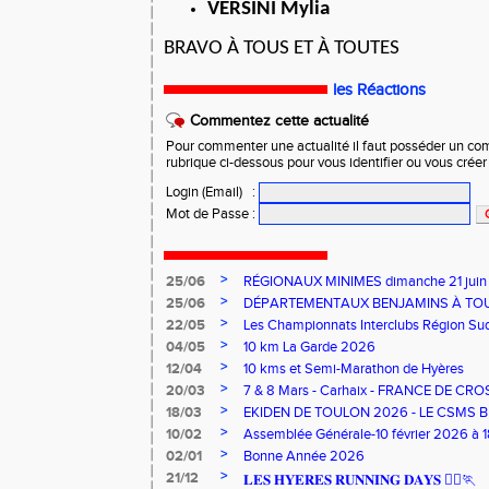
VERSINI Mylia
BRAVO À TOUS ET À TOUTES
les Réactions
Commentez cette actualité
Pour commenter une actualité il faut posséder un compt
rubrique ci-dessous pour vous identifier ou vous crée
Login (Email)
:
Mot de Passe
:
>
25/06
RÉGIONAUX MINIMES dimanche 21 jui
>
25/06
DÉPARTEMENTAUX BENJAMINS À TO
>
22/05
Les Championnats Interclubs Région Su
>
04/05
10 km La Garde 2026
>
12/04
10 kms et Semi-Marathon de Hyères
>
20/03
7 & 8 Mars - Carhaix - FRANCE DE CRO
>
18/03
EKIDEN DE TOULON 2026 - LE CSMS B
>
10/02
Assemblée Générale-10 février 2026 à 
>
02/01
Bonne Année 2026
>
21/12
𝐋𝐄𝐒 𝐇𝐘𝐄𝐑𝐄𝐒 𝐑𝐔𝐍𝐍𝐈𝐍𝐆 𝐃𝐀𝐘𝐒 🏃‍♀️🏃