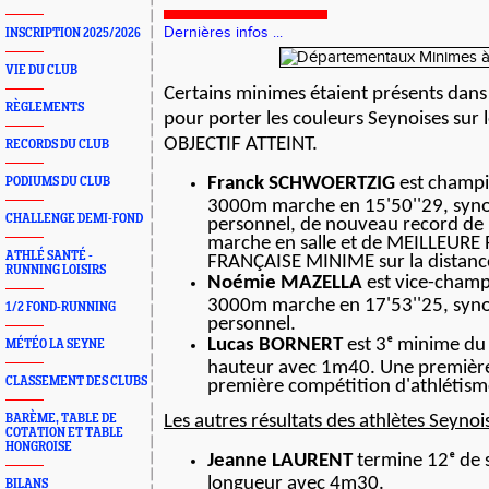
Dernières infos ...
INSCRIPTION 2025/2026
VIE DU CLUB
Certains minimes étaient présents dans
RÈGLEMENTS
pour porter les couleurs Seynoises sur 
OBJECTIF ATTEINT.
RECORDS DU CLUB
Franck SCHWOERTZIG
est champi
PODIUMS DU CLUB
3000m marche en 15'50''29, syn
CHALLENGE DEMI-FOND
personnel, de nouveau record de 
marche en salle et de MEILLEU
ATHLÉ SANTÉ -
FRANÇAISE MINIME sur la distanc
RUNNING LOISIRS
Noémie MAZELLA
est vice-champ
3000m marche en 17'53''25, syn
1/2 FOND-RUNNING
personnel.
Lucas BORNERT
est 3ᵉ minime du 
MÉTÉO LA SEYNE
hauteur avec 1m40. Une première
CLASSEMENT DES CLUBS
première compétition d'athlétism
BARÈME, TABLE DE
Les autres résultats des athlètes Seynois
COTATION ET TABLE
HONGROISE
Jeanne LAURENT
termine 12ᵉ de 
longueur avec 4m30.
BILANS