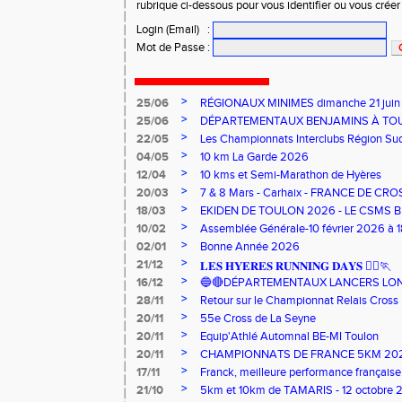
rubrique ci-dessous pour vous identifier ou vous crée
Login (Email)
:
Mot de Passe
:
>
25/06
RÉGIONAUX MINIMES dimanche 21 jui
>
25/06
DÉPARTEMENTAUX BENJAMINS À TO
>
22/05
Les Championnats Interclubs Région Su
>
04/05
10 km La Garde 2026
>
12/04
10 kms et Semi-Marathon de Hyères
>
20/03
7 & 8 Mars - Carhaix - FRANCE DE CRO
>
18/03
EKIDEN DE TOULON 2026 - LE CSMS B
>
10/02
Assemblée Générale-10 février 2026 à 
>
02/01
Bonne Année 2026
>
21/12
𝐋𝐄𝐒 𝐇𝐘𝐄𝐑𝐄𝐒 𝐑𝐔𝐍𝐍𝐈𝐍𝐆 𝐃𝐀𝐘𝐒 🏃‍♀️🏃
>
16/12
🔵🔴DÉPARTEMENTAUX LANCERS LON
>
28/11
Retour sur le Championnat Relais Cross
>
20/11
55e Cross de La Seyne
>
20/11
Equip'Athlé Automnal BE-MI Toulon
>
20/11
CHAMPIONNATS DE FRANCE 5KM 202
>
17/11
Franck, meilleure performance française.
>
21/10
5km et 10km de TAMARIS - 12 octobre 