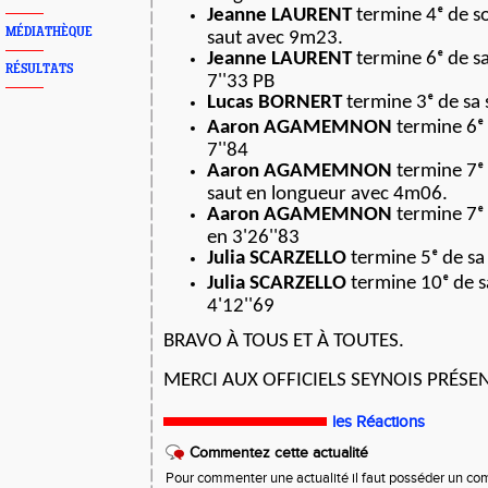
Jeanne LAURENT
termine 4ᵉ de so
MÉDIATHÈQUE
saut avec 9m23.
Jeanne LAURENT
termine 6ᵉ de s
RÉSULTATS
7''33 PB
Lucas BORNERT
termine 3ᵉ de sa 
Aaron AGAMEMNON
termine 6ᵉ 
7''84
Aaron AGAMEMNON
termine 7ᵉ
saut en longueur avec 4m06.
Aaron AGAMEMNON
termine 7ᵉ
en 3'26''83
Julia SCARZELLO
termine 5ᵉ de sa
Julia SCARZELLO
termine 10ᵉ de s
4'12''69
BRAVO À TOUS ET À TOUTES.
MERCI AUX OFFICIELS SEYNOIS PRÉSEN
les Réactions
Commentez cette actualité
Pour commenter une actualité il faut posséder un compt