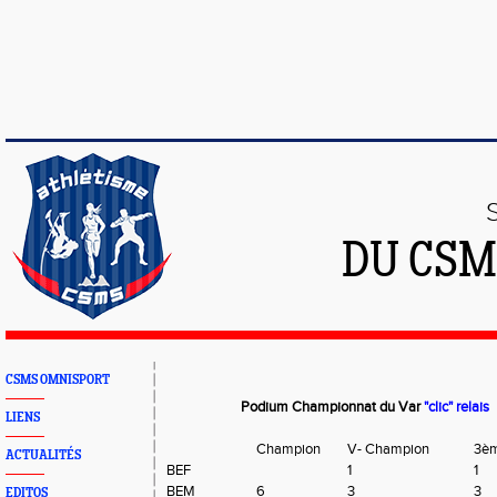
DU CSM
CSMS OMNISPORT
Podium Championnat du Var
"clic"
relais
LIENS
Champion
V- Champion
3è
ACTUALITÉS
BEF
1
1
BEM
6
3
3
EDITOS