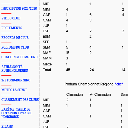
MIF
1
1
INSCRIPTION 2025/2026
MIM
4
2
CAF
1
6
4
VIE DU CLUB
CAM
4
3
JUF
1
RÈGLEMENTS
ESF
4
2
2
ESM
2
RECORDS DU CLUB
SEF
1
SEM
5
4
1
PODIUMS DU CLUB
MAF
15
2
CHALLENGE DEMI-FOND
MAM
3
Mixte
1
ATHLÉ SANTÉ -
Total
45
24
14
RUNNING LOISIRS
1/2 FOND-RUNNING
Podium Championnat Régional
"clic"
MÉTÉO LA SEYNE
Champion
V- Champion
3è
MIF
2
1
CLASSEMENT DES CLUBS
MIM
1
1
1
BARÈME, TABLE DE
CAF
1
COTATION ET TABLE
CAM
1
1
HONGROISE
JUF
1
BILANS
ESF
2
1