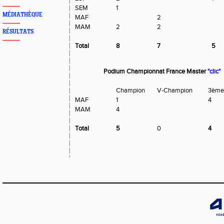
SEM
1
MÉDIATHÈQUE
MAF
2
MAM
2
2
RÉSULTATS
Total
8
7
5
Podium Championnat France Master
"clic"
Champion
V-Champion
3èm
MAF
1
4
MAM
4
Total
5
0
4