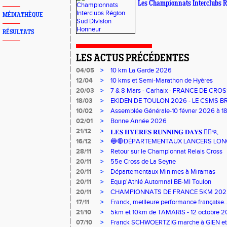
Les Championnats Interclubs 
MÉDIATHÈQUE
RÉSULTATS
LES ACTUS PRÉCÉDENTES
04/05
>
10 km La Garde 2026
12/04
>
10 kms et Semi-Marathon de Hyères
20/03
>
7 & 8 Mars - Carhaix - FRANCE DE CRO
18/03
>
EKIDEN DE TOULON 2026 - LE CSMS BR
10/02
>
Assemblée Générale-10 février 2026 à 1
02/01
>
Bonne Année 2026
21/12
>
𝐋𝐄𝐒 𝐇𝐘𝐄𝐑𝐄𝐒 𝐑𝐔𝐍𝐍𝐈𝐍𝐆 𝐃𝐀𝐘𝐒 🏃‍♀️🏃
16/12
>
🔵🔴DÉPARTEMENTAUX LANCERS LONG
28/11
>
Retour sur le Championnat Relais Cross
20/11
>
55e Cross de La Seyne
20/11
>
Départementaux Minimes à Miramas
20/11
>
Equip'Athlé Automnal BE-MI Toulon
20/11
>
CHAMPIONNATS DE FRANCE 5KM 2025
17/11
>
Franck, meilleure performance française..
21/10
>
5km et 10km de TAMARIS - 12 octobre 
07/10
>
Franck SCHWOERTZIG marche à GIEN et les